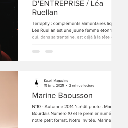
D'ENTREPRISE / Léa
Ruellan
Terraphy : compléments alimentaires liquides
Léa Ruellan est une jeune femme étonnante
qui, dans sa trentaine, est déjà à la tête de
deux entreprises qui fonctionnent. Son
domaine, c'est le mieux-être avec sa gamme
de produits à base de CBD Équilibre et sa
nouvelle gamme de compléments
alimentaires liquides, nés sous le nom de
Terraphy. On lui a posé quelques questions.
Katell Magazine
D'où tu viens et qu'est ce qui t'a amené à
15 janv. 2025
2 min de lecture
développer ta nouvelle marque Terraphy, ici, à
Marine Baousson
Saint-Brieuc ? Je
N°10 - Automne 2014 *crédit photo : Marina
Bourdais Numéro 10 et le premier numéro de
notre petit format. Notre invitée, Marine...