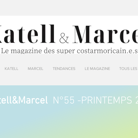
KATELL
MARCEL
TENDANCES
LE MAGAZINE
TOUS LES
tell&Marcel
N°55 -PRINTEMPS 