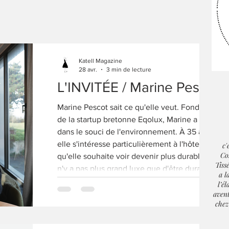
Katell Magazine
28 avr.
3 min de lecture
L'INVITÉE / Marine Pescot
Marine Pescot sait ce qu'elle veut. Fondatrice
de la startup bretonne Eqolux, Marine a grandi
dans le souci de l'environnement. À 35 ans,
elle s'intéresse particulièrement à l'hôtellerie
c'
Co
qu'elle souhaite voir devenir plus durable. « Il
Tiss
n'y a pas plus grand luxe que d'être durable. »
a l
Marine Pescot vit à Plévenon. Elle aime le
l’é
soleil, le surf et l'aventure. Et quelle plus
aven
chez
grande aventure que celle de l'engagement
vers la durabilité, dans un monde qui, bien