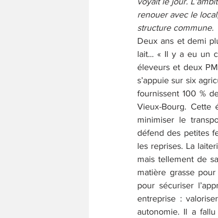
voyait le jour. L’ambi
renouer avec le local,
structure commune.
Deux ans et demi pl
lait... « Il y a eu
éleveurs et deux PME
s’appuie sur six agric
fournissent 100 % de 
Vieux-Bourg. Cette é
minimiser le transp
défend des petites fe
les reprises. La lait
mais tellement de sat
matière grasse pour 
pour sécuriser l’ap
entreprise : valoris
autonomie. Il a fall