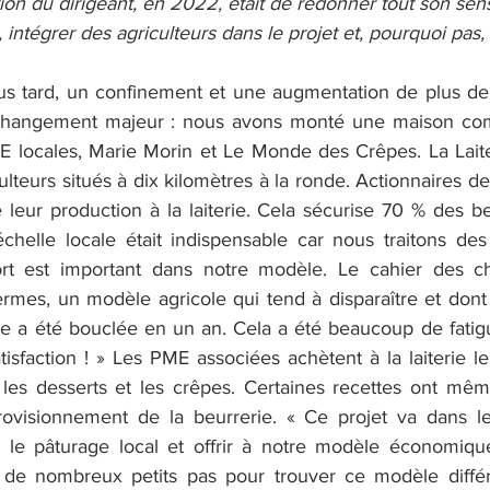
tion du dirigeant, en 2022, était de redonner tout son sens 
 intégrer des agriculteurs dans le projet et, pourquoi pas,
us tard, un confinement et une augmentation de plus de
 un changement majeur : nous avons monté une maison co
 locales, Marie Morin et Le Monde des Crêpes. La Laiter
ulteurs situés à dix kilomètres à la ronde. Actionnaires de 
leur production à la laiterie. Cela sécurise 70 % des be
chelle locale était indispensable car nous traitons des 
ort est important dans notre modèle. Le cahier des ch
rmes, un modèle agricole qui tend à disparaître et dont i
erie a été bouclée en un an. Cela a été beaucoup de fatig
isfaction ! » Les PME associées achètent à la laiterie le 
les desserts et les crêpes. Certaines recettes ont mêm
provisionnement de la beurrerie. « Ce projet va dans l
er le pâturage local et offrir à notre modèle économiqu
u de nombreux petits pas pour trouver ce modèle différ