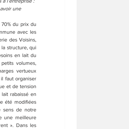
à l’entreprise : 
 avoir une 
 70% du prix du 
mmune avec les 
ie des Voisins, 
la structure, qui 
soins en lait du 
petits volumes, 
arges vertueux 
l faut organiser 
ue et de tension 
lait rabaissé en 
e été modifiées 
e sens de notre 
e une meilleure 
ent ». Dans les 