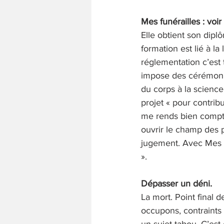
Mes funérailles : voi
Elle obtient son dip
formation est lié à la
réglementation c’est 
impose des cérémonie
du corps à la scienc
projet « pour contrib
me rends bien compte
ouvrir le champ des p
jugement. Avec Mes F
». 
Dépasser un déni. 
La mort. Point final
occupons, contraints
un sujet tabou. C’est 