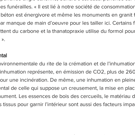
s funérailles. « Il est lié à notre société de consommation
Le béton est énergivore et même les monuments en granit f
 par manque de main d’oeuvre pour les tailler ici. Certains
tent du carbone et la thanatopraxie utilise du formol pour 
». 
tal
ironnementale du rite de la crémation et de l’inhumation
 inhumation représente, en émission de CO2, plus de 26
pour une incinération. De même, une inhumation en pleine
ntal de celle qui suppose un creusement, la mise en pla
ument. Les essences de bois des cercueils, le matériau d
les tissus pour garnir l’intérieur sont aussi des facteurs imp