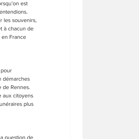
rsqu’on est 
entendions. 
 les souvenirs, 
t à chacun de 
le en France 
 pour 
 de démarches 
e de Rennes. 
 aux citoyens 
funéraires plus 
a question de 