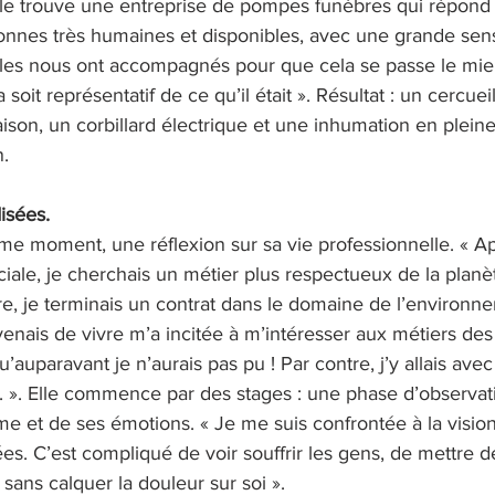
elle trouve une entreprise de pompes funèbres qui répond 
onnes très humaines et disponibles, avec une grande sensi
les nous ont accompagnés pour que cela se passe le mie
soit représentatif de ce qu’il était ». Résultat : un cercuei
saison, un corbillard électrique et une inhumation en pleine
. 
isées. 
 moment, une réflexion sur sa vie professionnelle. « Ap
ale, je cherchais un métier plus respectueux de la plan
, je terminais un contrat dans le domaine de l’environne
venais de vivre m’a incitée à m’intéresser aux métiers de
’auparavant je n’aurais pas pu ! Par contre, j’y allais ave
.. ». Elle commence par des stages : une phase d’observat
e et de ses émotions. « Je me suis confrontée à la vision
ées. C’est compliqué de voir souffrir les gens, de mettre de
sans calquer la douleur sur soi ». 