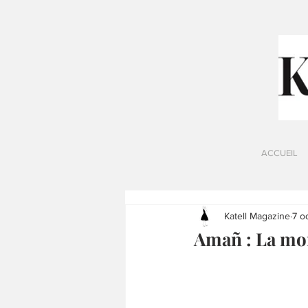
ACCUEIL
Katell Magazine
7 o
Amañ : La mor