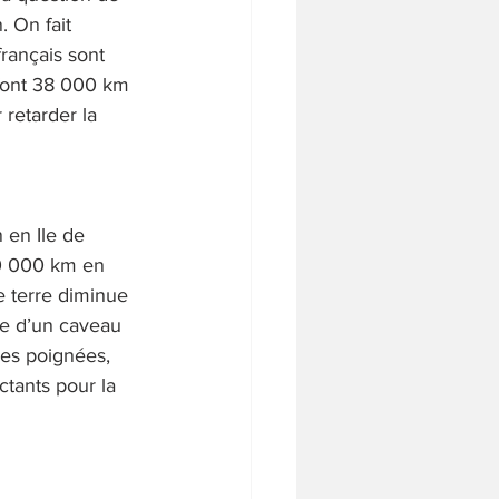
. On fait 
rançais sont 
 font 38 000 km 
retarder la 
 en Ile de 
0 000 km en 
 terre diminue 
ce d’un caveau 
es poignées, 
actants pour la 