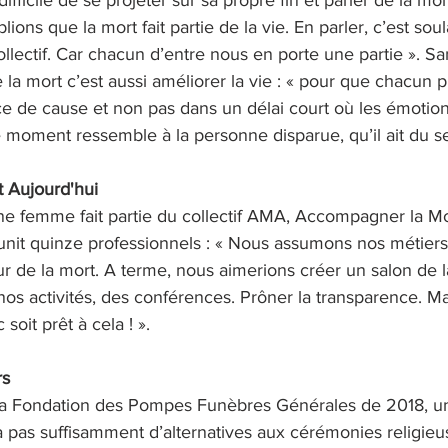
lions que la mort fait partie de la vie. En parler, c’est sou
collectif. Car chacun d’entre nous en porte une partie ». S
 la mort c’est aussi améliorer la vie : « pour que chacun p
e de cause et non pas dans un délai court où les émotions
 moment ressemble à la personne disparue, qu’il ait du se
 Aujourd'hui
ne femme fait partie du collectif AMA, Accompagner la Mo
éunit quinze professionnels : « Nous assumons nos métiers
our de la mort. A terme, nous aimerions créer un salon de 
nos activités, des conférences. Prôner la transparence. M
soit prêt à cela ! ». 
s 
la Fondation des Pompes Funèbres Générales de 2018, un
y a pas suffisamment d’alternatives aux cérémonies religie