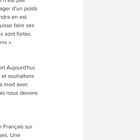
lager d’un poids 
andra en est 
uisse faire ses 
 sont fortes. 
ns ». 
rt Aujourd’hui. 
 et souhaitons 
la mort avec 
ais nous devons 
 Français sur 
uses. Une 