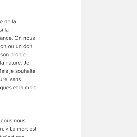
e de la 
i la 
France. On nous 
ion ou un don 
 son propre 
a nature. Je 
is je souhaite 
ure, sans 
ques et la mort 
 nous nous 
. « La mort est 
t n’est pas 