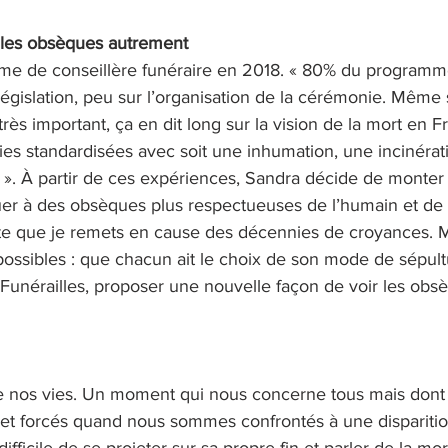
r les obsèques autrement 
lôme de conseillère funéraire en 2018. « 80% du programm
 législation, peu sur l’organisation de la cérémonie. Même s
très important, ça en dit long sur la vision de la mort en 
s standardisées avec soit une inhumation, une incinérat
e ». À partir de ces expériences, Sandra décide de monter
uer à des obsèques plus respectueuses de l’humain et de l
 que je remets en cause des décennies de croyances. Ma
ossibles : que chacun ait le choix de son mode de sépult
unérailles, proposer une nouvelle façon de voir les obsè
 de nos vies. Un moment qui nous concerne tous mais dont
 et forcés quand nous sommes confrontés à une disparition
difficile de se projeter sur sa propre fin et parler de la mor