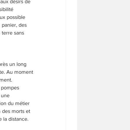
aux désirs de 
bilité 
ux possible 
l panier, des 
 terre sans 
rès un long 
ète. Au moment 
ment. 
s pompes 
c une 
ion du métier 
 des morts et 
 la distance. 