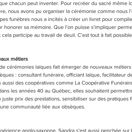
 que chacun peut inventer. Pour recréer du sacré même lo
re, nous avons pu organiser la cérémonie comme nous l’
es funèbres nous a incités à créer un livret pour compiler
 honorer sa mémoire. Que l’on puisse s’impliquer perme
 cela participe au travail de deuil. C’est tout à fait possib
aux métiers
de cérémonies laïques fait émerger de nouveaux métiers
ques : consultant funéraire, officiant laïque, facilitateur
s aussi des coopératives comme La Coopérative Funérair
ans les années 40 au Québec, elles souhaitent permettre
 juste prix des prestations, sensibiliser sur des pratiques 
r une communauté liée aux obsèques. 
érience anglo-saxonne, Sandra s’est aussi penchée sur l