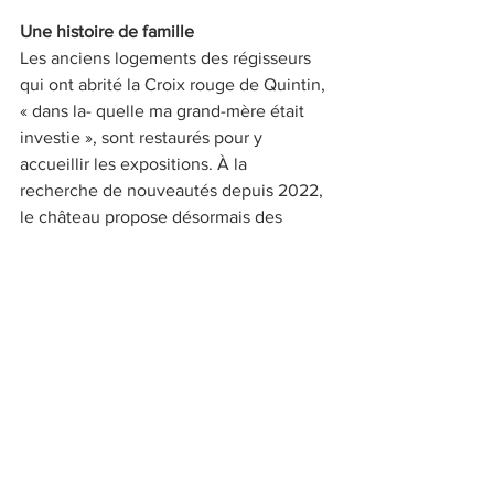
Une histoire de famille
Les anciens logements des régisseurs 
qui ont abrité la Croix rouge de Quintin, 
« dans la- quelle ma grand-mère était 
investie », sont restaurés pour y 
accueillir les expositions. À la 
recherche de nouveautés depuis 2022, 
le château propose désormais des 
visites animées et théâtralisées. Le 
projet de Caroline et son père est 
aujourd’hui une véritable entreprise qui 
contri- bue à l’entretien de la partie du 
XVIIIe siècle du château. Avec 
satisfaction : « La présence de mon 
entourage apporte un renouveau », 
ajoute-t-elle. De nouvelles 
restaurations, suivies essentiellement 
par François et Solange, sont en cours. 