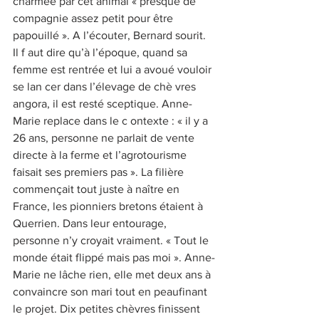
charmée par cet animal « presque de 
compagnie assez petit pour être 
papouillé ». A l’écouter, Bernard sourit. 
Il f aut dire qu’à l’époque, quand sa 
femme est rentrée et lui a avoué vouloir 
se lan cer dans l’élevage de chè vres 
angora, il est resté sceptique. Anne-
Marie replace dans le c ontexte : « il y a 
26 ans, personne ne parlait de vente 
directe à la ferme et l’agrotourisme 
faisait ses premiers pas ». La filière 
commençait tout juste à naître en 
France, les pionniers bretons étaient à 
Querrien. Dans leur entourage, 
personne n’y croyait vraiment. « Tout le 
monde était flippé mais pas moi ». Anne-
Marie ne lâche rien, elle met deux ans à 
convaincre son mari tout en peaufinant 
le projet. Dix petites chèvres finissent 