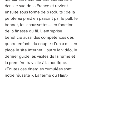
dans le sud de la France et revient 
ensuite sous forme de p roduits : de la 
pelote au plaid en passant par le pull, le 
bonnet, les chaussettes... en fonction 
de la finesse du fil. L’entreprise 
bénéficie aussi des compétences des 
quatre enfants du couple : l’un a mis en 
place le site internet, l’autre la vidéo, le 
dernier guide les visites de la ferme et 
la première travaille à la boutique. 
«Toutes ces énergies cumulées sont 
notre réussite ». La ferme du Haut-
Corlay exporte dans tous les pays du 
monde, du Canada à la Chine. 12 000 
noms dans le fic ier clients et mieux 
qu’une newsletter, un magazine pour 
conter la vie des chèvres : le Biquettes 
News ! « Je raconte mon année et je 