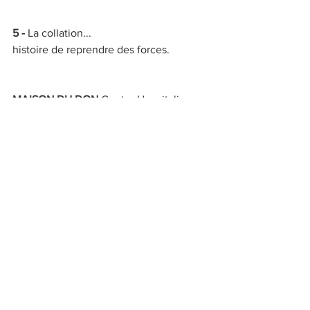
5 - 
La collation... 
histoire de reprendre des forces.
MAISON DU DON 
Centre Hospitalier 
Yves Le Foll, 10 Rue Marcel Proust, 
22000 Saint-Brieuc 
www.dondesang.efs.sante.fr
ACTUS
Voir tout
Posts récents