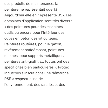
des produits de maintenance, la 
peinture ne représentait que 1%. 
Aujourd’hui elle en r eprésente 35». Les 
domaines d’application sont très divers : 
« des peintures pour des machines 
outils ou encore pour l’intérieur des 
cuves en béton des viticulteurs. 
Peintures routières, pour le gazon, 
revêtement antidérapant, peintures 
marines, pour supports métalliques, 
peintures anti-graffitis... toutes ont des 
spécificités bien particulières ». Protec 
Industries s’inscrit dans une démarche 
RSE « respectueuse de 
l’environnement, des salariés et des 
utilisateurs ». Et Loïc met un point 
d’honneur à réhabiliter la chimie : « on 
parle souvent de la mauvaise chimie. 
Or, quand la nature respire c’est de la 