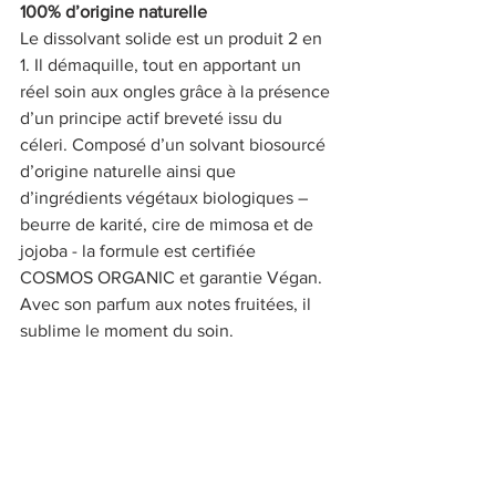
100% d’origine naturelle
Le dissolvant solide est un produit 2 en 
1. Il démaquille, tout en apportant un 
réel soin aux ongles grâce à la présence 
d’un principe actif breveté issu du 
céleri. Composé d’un solvant biosourcé 
d’origine naturelle ainsi que 
d’ingrédients végétaux biologiques – 
beurre de karité, cire de mimosa et de 
jojoba - la formule est certifiée 
COSMOS ORGANIC et garantie Végan. 
Avec son parfum aux notes fruitées, il 
sublime le moment du soin. 
L’innovation de Marine et Gaëlle 100 % 
d’origine natu- relle et éco-responsable 
coche toutes les cases pour protéger la 
planète.
kinnote.fr, sur FB et Instagram