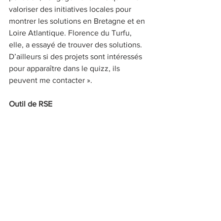
valoriser des initiatives locales pour 
montrer les solutions en Bretagne et en 
Loire Atlantique. Florence du Turfu, 
elle, a essayé de trouver des solutions. 
D’ailleurs si des projets sont intéressés 
pour apparaître dans le quizz, ils 
peuvent me contacter ».
Outil de RSE
Destiné aux entreprises, associations ou 
collectivités, ce nouveau spectacle est 
un outil « de sensibilisation à la RSE* et 
de team building. « L’ambition c’est 
qu’à la fin du spectacle elles aient 
appris quelque chose et qu’elles soient 
revigorées pour passer à l’action ». Et la 
Capitaine dans tout ça ? « J’ai, depuis 
longtemps, une casquette de marin. 