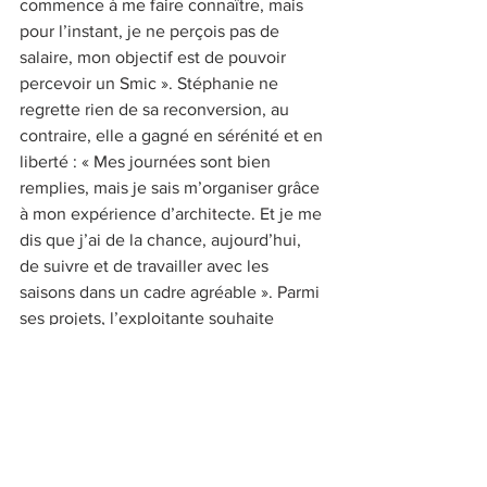
commence à me faire connaître, mais 
pour l’instant, je ne perçois pas de 
salaire, mon objectif est de pouvoir 
percevoir un Smic ». Stéphanie ne 
regrette rien de sa reconversion, au 
contraire, elle a gagné en sérénité et en 
liberté : « Mes journées sont bien 
remplies, mais je sais m’organiser grâce 
à mon expérience d’architecte. Et je me 
dis que j’ai de la chance, aujourd’hui, 
de suivre et de travailler avec les 
saisons dans un cadre agréable ». Parmi 
ses projets, l’exploitante souhaite 
transmettre son
savoir sur les plantes tinctoriales aux 
enfants avec des ateliers organisés pour 
les écoles.
Livadenn.fr