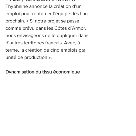
Thyphaine annonce la création d’un 
emploi pour renforcer l’équipe dès l’an 
prochain. « Si notre projet se passe 
comme prévu dans les Côtes d’Armor, 
nous envisageons de le dupliquer dans 
d’autres territoires français. Avec, à 
terme, la création de cinq emplois par 
unité de production ». 
Dynamisation du tissu économique 
local 
Sans compter les emplois indirects : la 
fauche et le transport. La proximité des 
unités de production facilite les 
approvisionnements et limite les 
déplacements. Eizhy, un projet à forte 
valeur ajoutée qui fait rimer durabilité, 
préservation de l’environnement et 