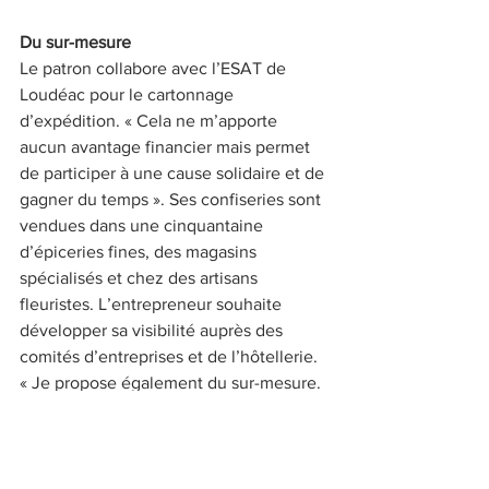
Du sur-mesure
Le patron collabore avec l’ESAT de 
Loudéac pour le cartonnage 
d’expédition. « Cela ne m’apporte 
aucun avantage financier mais permet 
de participer à une cause solidaire et de 
gagner du temps ». Ses confiseries sont 
vendues dans une cinquantaine 
d’épiceries fines, des magasins 
spécialisés et chez des artisans 
fleuristes. L’entrepreneur souhaite 
développer sa visibilité auprès des 
comités d’entreprises et de l’hôtellerie. 
« Je propose également du sur-mesure. 
Les entreprises distribuent mon produit 
dans des boîtes personnalisées à leur 
image. J’ai noué ainsi un partenariat 
avec le festival du Chant de marin de 