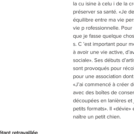
la cu isine à celu i de la c
préserver sa santé. «Je de
équilibre entre ma vie per
vie p rofessionnelle. Pour au
que je fasse quelque cho
s. C ’est important pour m
à avoir une vie active, d’av
sociale». Ses débuts d’art
sont provoqués pour récol
pour une association dont il
«J’ai commencé à créer d
avec des boîtes de conserv
découpées en lanières et j
petits formats». Il «dévie» e
naître un petit chien. 
étant retravaillée