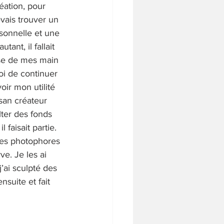
réation, pour 
vais trouver un 
sonnelle et une 
tant, il fallait 
se de mes main 
oi de continuer 
oir mon utilité 
isan créateur 
ter des fonds 
 faisait partie. 
es photophores 
e. Je les ai 
’ai sculpté des 
nsuite et fait 