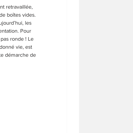
nt retravaillée, 
de boîtes vides. 
jourd’hui, les 
ntation. Pour 
 pas ronde ! Le 
edonné vie, est 
ette démarche de 