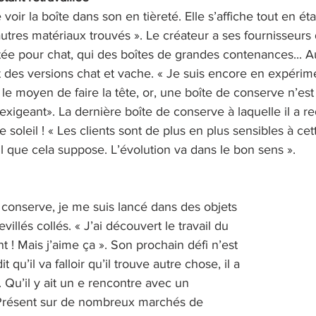
de voir la boîte dans son en tièreté. Elle s’affiche tout en éta
autres matériaux trouvés ». Le créateur a ses fournisseurs 
ée pour chat, qui des boîtes de grandes contenances... Au
 des versions chat et vache. « Je suis encore en expérime
er le moyen de faire la tête, or, une boîte de conserve n’est
 exigeant». La dernière boîte de conserve à laquelle il a r
 soleil ! « Les clients sont de plus en plus sensibles à c
il que cela suppose. L’évolution va dans le bon sens ». 
 conserve, je me suis lancé dans des objets 
villés collés. « J’ai découvert le travail du 
ent ! Mais j’aime ça ». Son prochain défi n’est 
t qu’il va falloir qu’il trouve autre chose, il a 
 Qu’il y ait un e rencontre avec un 
Présent sur de nombreux marchés de 