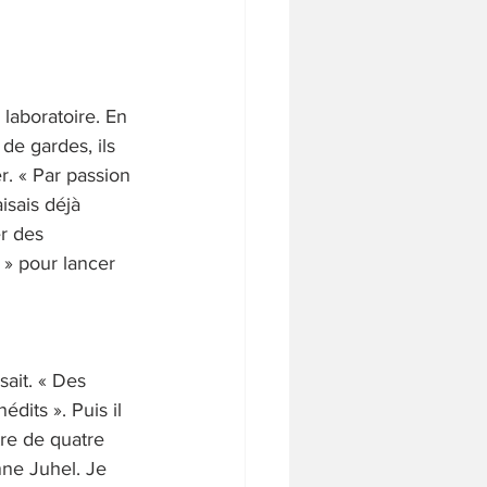
laboratoire. En
de gardes, ils 
r. « Par passion 
isais déjà 
r des 
e » pour lancer 
ait. « Des 
dits ». Puis il 
tre de quatre 
nne Juhel. Je 