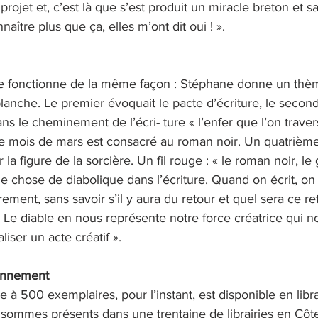
projet et, c’est là que s’est produit un miracle breton et s
aître plus que ça, elles m’ont dit oui ! ».
re fonctionne de la même façon : Stéphane donne un thèm
blanche. Le premier évoquait le pacte d’écriture, le second
ns le cheminement de l’écri- ture « l’enfer que l’on traver
 ce mois de mars est consacré au roman noir. Un quatrième
 la figure de la sorcière. Un fil rouge : « le roman noir, le
e chose de diabolique dans l’écriture. Quand on écrit, on
ement, sans savoir s’il y aura du retour et quel sera ce re
 Le diable en nous représente notre force créatrice qui n
iser un acte créatif ».
bonnement
rée à 500 exemplaires, pour l’instant, est disponible en libra
ommes présents dans une trentaine de librairies en Côte