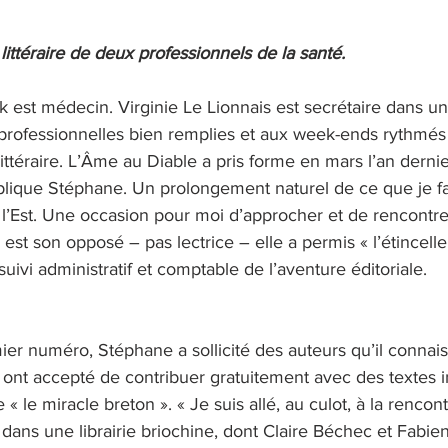
e
 littéraire de deux professionnels de la santé.
est médecin. Virginie Le Lionnais est secrétaire dans un 
professionnelles bien remplies et aux week-ends rythmés 
ittéraire. L’Âme au Diable a pris forme en mars l’an dernie
explique Stéphane. Un prolongement naturel de ce que je fa
 l’Est. Une occasion pour moi d’approcher et de rencontre
e est son opposé – pas lectrice – elle a permis « l’étincell
 suivi administratif et comptable de l’aventure éditoriale. 
er numéro, Stéphane a sollicité des auteurs qu’il connaiss
ont accepté de contribuer gratuitement avec des textes iné
e « le miracle breton ». « Je suis allé, au culot, à la rencon
dans une librairie briochine, dont Claire Béchec et Fabie