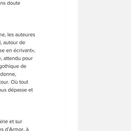
ans doute 
e, les auteures 
, autour de 
se en écrivant», 
, attendu pour 
 gothique de 
 donne, 
tour. Où tout 
ous dépasse et 
irie et sur 
s d’Armor, à 