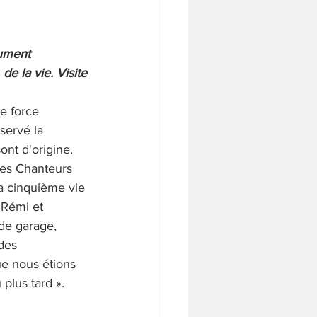
nument
de la vie. Visite
e force 
servé la 
ont d'origine. 
des Chanteurs 
sa cinquième vie 
 Rémi et 
 de garage, 
des 
e nous étions 
 plus tard ».