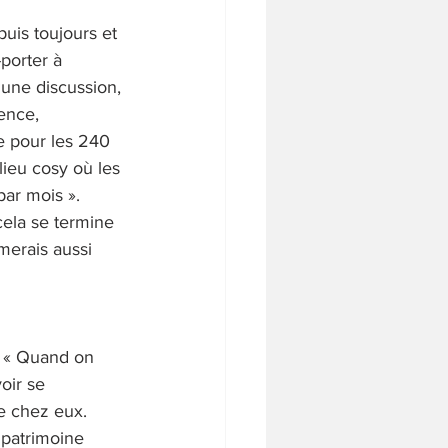
uis toujours et 
porter à 
'une discussion, 
ence, 
e pour les 240 
ieu cosy où les 
ar mois ». 
cela se termine 
merais aussi 
. « Quand on 
oir se 
e chez eux. 
 patrimoine 