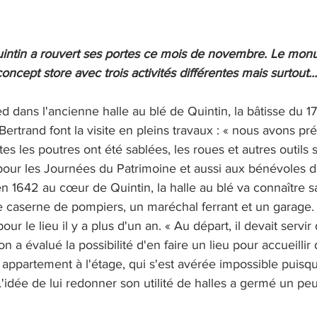
uintin a rouvert ses portes ce mois de novembre. Le mo
ncept store avec trois activités différentes mais surtout... 
 dans l'ancienne halle au blé de Quintin, la bâtisse du 17
Bertrand font la visite en pleins travaux : « nous avons pré
tes les poutres ont été sablées, les roues et autres outils s
pour les Journées du Patrimoine et aussi aux bénévoles 
en 1642 au cœur de Quintin, la halle au blé va connaître 
ne caserne de pompiers, un maréchal ferrant et un garage.
ur le lieu il y a plus d'un an. « Au départ, il devait servir
n a évalué la possibilité d'en faire un lieu pour accueillir 
ppartement à l'étage, qui s'est avérée impossible puisqu
L'idée de lui redonner son utilité de halles a germé un peu