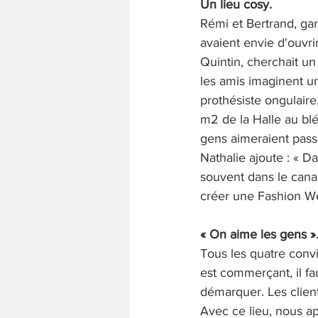
Un lieu cosy. 
Rémi et Bertrand, gar
avaient envie d'ouvri
Quintin, cherchait un
les amis imaginent un
prothésiste ongulaire
m2 de la Halle au bl
gens aimeraient pas
Nathalie ajoute : « D
souvent dans le canapé
créer une Fashion We
« On aime les gens »
Tous les quatre conv
est commerçant, il fau
démarquer. Les client
Avec ce lieu, nous ap