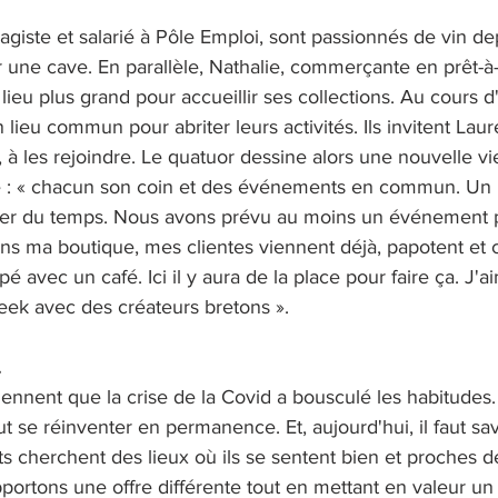
agiste et salarié à Pôle Emploi, sont passionnés de vin dep
r une cave. En parallèle, Nathalie, commerçante en prêt-à-
 lieu plus grand pour accueillir ses collections. Au cours d
 lieu commun pour abriter leurs activités. Ils invitent Laur
, à les rejoindre. Le quatuor dessine alors une nouvelle vi
é : « chacun son coin et des événements en commun. Un l
ser du temps. Nous avons prévu au moins un événement p
ans ma boutique, mes clientes viennent déjà, papotent et 
 avec un café. Ici il y aura de la place pour faire ça. J'ai
ek avec des créateurs bretons ». 
.
iennent que la crise de la Covid a bousculé les habitudes
t se réinventer en permanence. Et, aujourd'hui, il faut sav
s cherchent des lieux où ils se sentent bien et proches d
portons une offre différente tout en mettant en valeur un