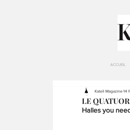
ACCUEIL
Katell Magazine
14 
LE QUATUOR /
Halles you need