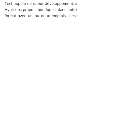
Technopole dans leur développement. « 
Avoir nos propres boutiques, dans notre 
format avec un ou deux emplois, c’est 
pouvoir garantir nos prix accessibles. 
C’est un choix éthique. Au terme de ma 
vie professionnelle j’aimerais avoir 
apporté ma contribution pour la planète 
par le réemploi de matières destinées à 
la poubelle, avoir participé à en faire 
une véritable économie, et proposer des 
emplois où les gens sont respectés ». 
Filière en création, affaire à su ivre... 
www.lb-artefact.com
MARCEL