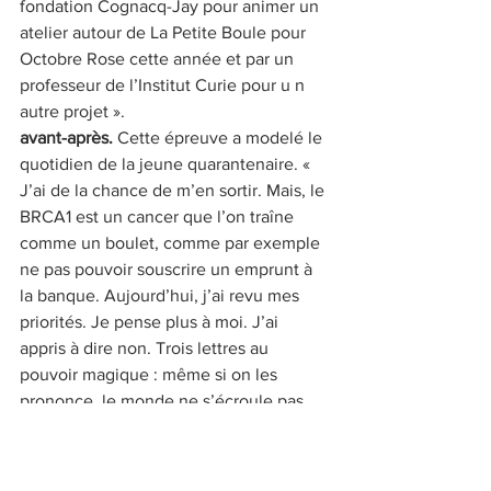
fondation Cognacq-Jay pour animer un 
atelier autour de La Petite Boule pour 
Octobre Rose cette année et par un 
professeur de l’Institut Curie pour u n 
autre projet ». 
avant-après. 
Cette épreuve a modelé le 
quotidien de la jeune quarantenaire. « 
J’ai de la chance de m’en sortir. Mais, le 
BRCA1 est un cancer que l’on traîne 
comme un boulet, comme par exemple 
ne pas pouvoir souscrire un emprunt à 
la banque. Aujourd’hui, j’ai revu mes 
priorités. Je pense plus à moi. J’ai 
appris à dire non. Trois lettres au 
pouvoir magique : même si on les 
prononce, le monde ne s’écroule pas. 
Et je n’attends plus. Il y a moins de peut-
être et plus de premières fois dans ma 
vie ». 