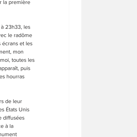
ur la première 
t, à 23h33, les 
vec le radôme 
 écrans et les 
irment, mon 
moi, toutes les 
apparaît, puis 
des hourras 
s de leur 
s États Unis 
 diffusées 
e à la 
onument 