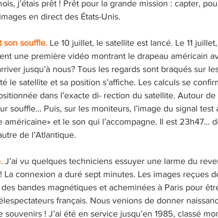
ois, j’étais prêt ! Prêt pour la grande mission : capter, po
s images en direct des États-Unis.
 son souffle. 
Le 10 juillet, le satellite est lancé. Le 11 juille
ent une première vidéo montrant le drapeau américain a
arriver jusqu’à nous? Tous les regards sont braqués sur les
cté le satellite et sa position s’affiche. Les calculs se conf
sitionnée dans l’exacte di- rection du satellite. Autour de 
r souffle... Puis, sur les moniteurs, l’image du signal test 
re américaine» et le son qui l’accompagne. Il est 23h47... 
autre de l’Atlantique. 
. 
J’ai vu quelques techniciens essuyer une larme du rever
! La connexion a duré sept minutes. Les images reçues de
r des bandes magnétiques et acheminées à Paris pour être
élespectateurs français. Nous venions de donner naissanc
 souvenirs ! J’ai été en service jusqu’en 1985, classé m