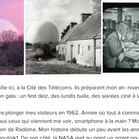
mille ici, à la Cité des Télécoms. Ils préparent mon an- nive
ala : un fest deiz, des lundis bulle, des soirées ciné à la
ui va plonger mes visiteurs en 1962. Année où tout à comm
ous ceux qui viennent me voir, smartphone à la main ? Moi
nom de Radôme. Mon histoire débute un peu avant les an
outnik1. De son côté, la NASA met au point un projet pour