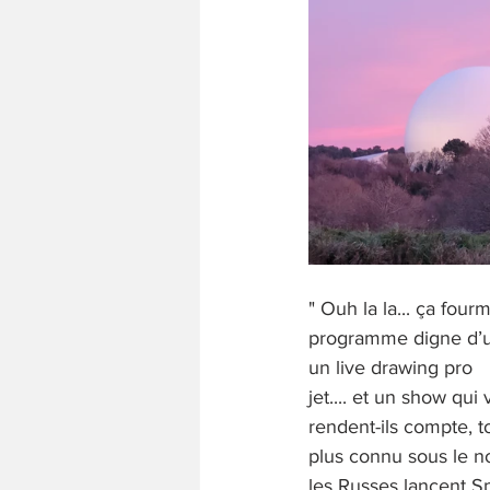
" Ouh la la... ça four
programme digne d’un g
un live drawing pro
jet.... et un show q
rendent-ils compte, t
plus connu sous le 
les Russes lancent Sp