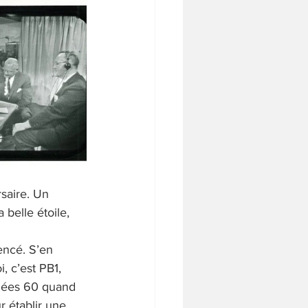
rsaire. Un 
 belle étoile, 
encé. S’en 
, c’est PB1, 
nées 60 quand 
 établir une 