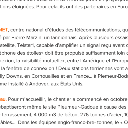
tions éloignées. Pour cela, ils ont des partenaires en Euro
CNET
, centre national d’études des télécommunications, qui
igé par Pierre Marzin, un lannionnais. Après plusieurs essai
tellite, Telstar1, capable d’amplifier un signal reçu avant 
léphone des étoiles» doit être propulsé suffisamment loin d
ion, la «visibilité mutuelle», entre l’Amérique et l’Europe 
er la fenêtre de connexion ! Deux stations terriennes vont al
ly Downs, en Cornouailles et en France... à Plemeur-Bodou
e installé à Andover, aux États Unis. 
au. 
Pour m’accueillir, le chantier a commencé en octobre 
ebaptiseront même le site Pleumeur-Gadoue à cause des 
terrassement, 4 000 m3 de béton, 276 tonnes d’acier, 1
bles.... Dans les équipes anglo-franco-bre- tonnes, le « OK