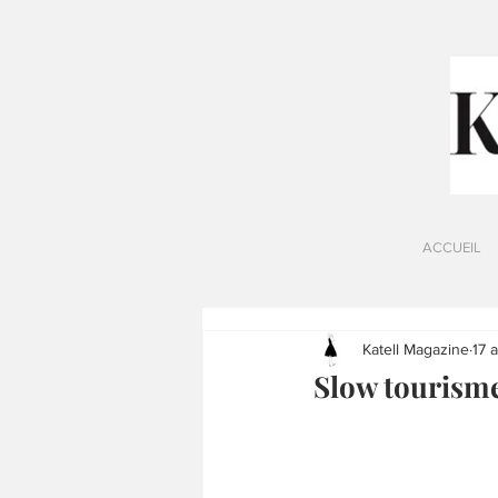
ACCUEIL
Katell Magazine
17 
Slow tourisme