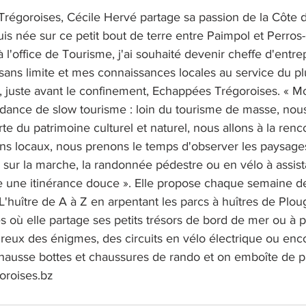
régoroises, Cécile Hervé partage sa passion de la Côte 
uis née sur ce petit bout de terre entre Paimpol et Perros
 à l'office de Tourisme, j'ai souhaité devenir cheffe d'entre
sans limite et mes connaissances locales au service du pl
, juste avant le confinement, Echappées Trégoroises. « Mo
ndance de slow tourisme : loin du tourisme de masse, nou
e du patrimoine culturel et naturel, nous allons à la renc
ans locaux, nous prenons le temps d'observer les paysage
 sur la marche, la randonnée pédestre ou en vélo à assis
e une itinérance douce ». Elle propose chaque semaine des
 L'huître de A à Z en arpentant les parcs à huîtres de Plou
où elle partage ses petits trésors de bord de mer ou à p
ureux des énigmes, des circuits en vélo électrique ou enc
chausse bottes et chaussures de rando et on emboîte de pa
roises.bz