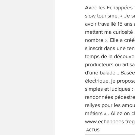
Avec les Echappées T
slow tourisme. « Je s
avoir travaillé 15 ans
mettant ma curiosité 
nombre ». Elle a créé
s’inscrit dans une te
temps de la découvert
producteurs ou artis
d’une balade... Basée
électrique, je propos
simples et ludiques :
randonnées pédestres 
rallyes pour les amo
métiers » . Allez on 
www.echappees-trego
ACTUS