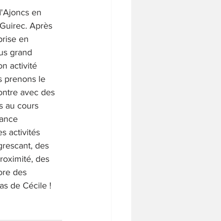
d'Ajoncs en 
-Guirec. Après 
prise en 
us grand 
n activité 
s prenons le 
ontre avec des 
s au cours 
tance 
 activités 
grescant, des 
roximité, des 
ore des 
s de Cécile ! 