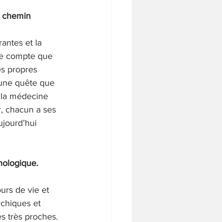
n chemin 
ntes et la 
 de compte que 
es propres 
 une quête que 
 la médecine 
, chacun a ses 
ujourd’hui 
hologique. 
urs de vie et 
chiques et 
es très proches. 