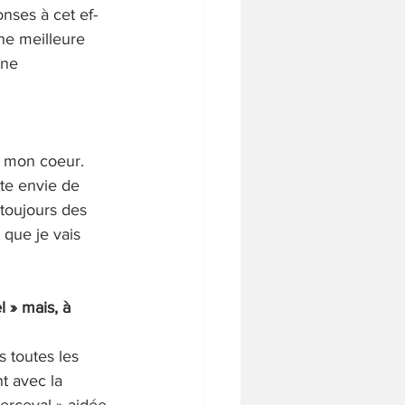
nses à cet ef- 
ne meilleure 
îne 
s mon coeur. 
tte envie de 
toujours des 
 que je vais 
 » mais, à 
s toutes les 
t avec la 
Perceval » aidée 