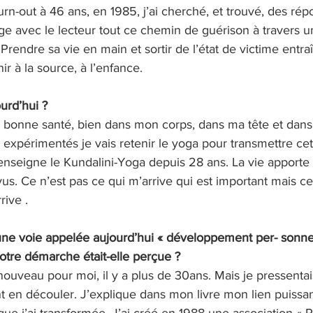
urn-out à 46 ans, en 1985, j’ai cherché, et trouvé, des répo
ge avec le lecteur tout ce chemin de guérison à travers u
Prendre sa vie en main et sortir de l’état de victime entra
ir à la source, à l’enfance.
urd’hui ?
ès bonne santé, bien dans mon corps, dans ma tête et dan
ls expérimentés je vais retenir le yoga pour transmettre ce
’enseigne le Kundalini-Yoga depuis 28 ans. La vie apporte 
s. Ce n’est pas ce qui m’arrive qui est important mais ce
rive .
e voie appelée aujourd’hui « développement per- sonnel
tre démarche était-elle perçue ? 
 nouveau pour moi, il y a plus de 30ans. Mais je pressentai
nt en découler. J’explique dans mon livre mon lien puissan
que j’ai transformée. J’ai créé en 1988 une association « 