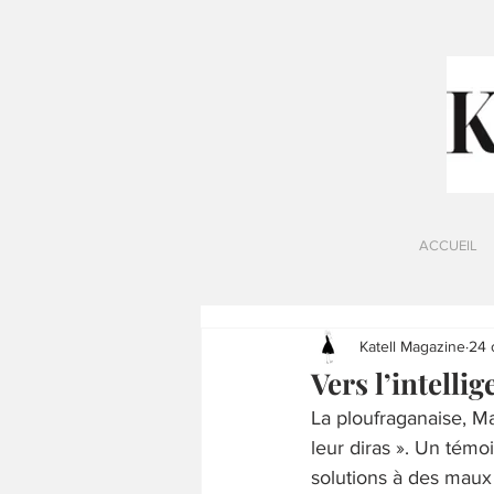
ACCUEIL
Katell Magazine
24 
Vers l’intelli
La ploufraganaise, Ma
leur diras ». Un témo
solutions à des maux 