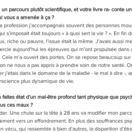
 un parcours plutôt scientifique, et votre livre ra- conte u
qui vous a amenée à ça ?
a profession j’accompagnais souvent des personnes moura
i s’imposait était toujours « à quoi sert la vie ? ». En fin
ux, riche ou pauvre, l’issue était la même. J’avais aussi m
mercie aujourd’hui les épreuves qui m’ont propulsée dans
er. Cela m’a ouvert des portes. On se repose beaucoup sur
on ne nous a pas appris à prendre soin de notre santé. Or
 j’étais dans le domaine de la maladie - le mal à dire -, a
nscience plus dynamique de vie.
s faites état d’un mal-être profond tant physique que psyc
us ces maux ?
oder. Une chute sur la tête à 28 ans va modifier mon parco
ment vers un effondrement. En plus des souffrances psy
un vécu, qui ressemble à bien d’autres, la disparition d’êtr