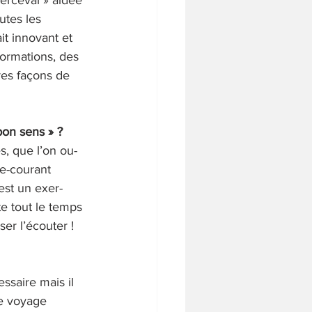
utes les 
it innovant et 
formations, des 
res façons de 
bon sens » ?
, que l’on ou- 
re-courant 
st un exer- 
te tout le temps 
er l’écouter !
essaire mais il 
le voyage 