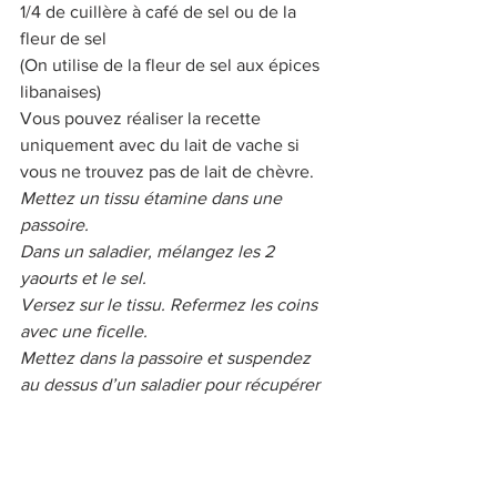
1/4 de cuillère à café de sel ou de la 
fleur de sel 
(On utilise de la fleur de sel aux épices 
libanaises) 
Vous pouvez réaliser la recette 
uniquement avec du lait de vache si 
vous ne trouvez pas de lait de chèvre. 
Mettez un tissu étamine dans une 
passoire. 
Dans un saladier, mélangez les 2 
yaourts et le sel. 
Versez sur le tissu. Refermez les coins 
avec une ficelle. 
Mettez dans la passoire et suspendez 
au dessus d’un saladier pour récupérer 
le petit lait. 
Entreposez au réfrigérateur et laissez le 
yaourt s’égoutter pendant 24 à 36 
heures. Pressez de temps à autre sur 