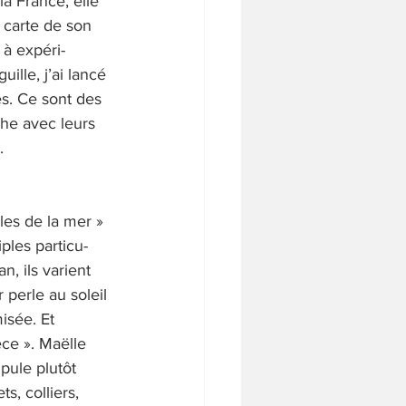
a France, elle 
 carte de son 
 à expéri- 
ille, j’ai lancé 
es. Ce sont des 
he avec leurs 
.
les de la mer » 
ples particu- 
n, ils varient 
perle au soleil 
isée. Et 
ce ». Maëlle 
pule plutôt 
s, colliers, 