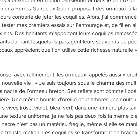
s à enseigner en région parisienne et dans le centre de l
sinier à Perros-Guirec : « Gabin proposait des ormeaux à la
oujours contrarié de jeter les coquilles. Alors, j’ai commencé
ester mes premiers essais sur l’entourage et, de fil en aigu
ux ans. Des habitants m’apportent leurs coquilles ramassé
ts du- rant lesquels ils partagent leurs souvenirs de pêc
caux apprécient que l’on utilise cette richesse naturelle »
orise, avec raffinement, les ormeaux, appelés aussi « oreil
nouvelle vie : « Je suis toujours sous le charme des multi
 la nacre de l’ormeau breton. Ses reflets sont comme l’océa
ière. Une même boucle d’oreille peut arborer une couleur 
s vives (rose, violet, bleu, vert) dans une lumière plus tam
ne texture uniforme, je ne fais pas deux fois la même piè
 nacre n’est pas un matériau fragile, même si elle se mani
e transformation. Les coquilles se transforment en bracelet