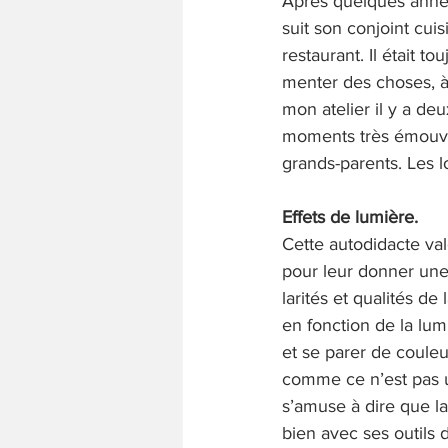
Après quelques année
suit son conjoint cui
restaurant. Il était t
menter des choses, à t
mon atelier il y a de
moments très émouvan
grands-parents. Les lo
Effets de lumière.
Cette autodidacte val
pour leur donner une 
larités et qualités de
en fonction de la lum
et se parer de couleur
comme ce n’est pas u
s’amuse à dire que la
bien avec ses outils d