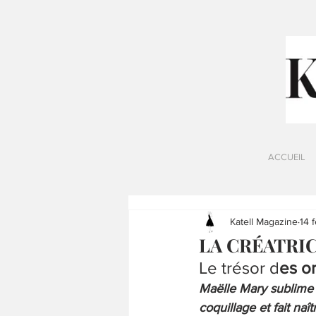
ACCUEIL
Katell Magazine
14 
LA CRÉATRICE
Le trésor d
es o
Maëlle Mary sublime l
coquillage et fait na