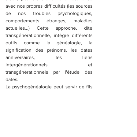
avec nos propres difficultés (les sources 
de nos troubles psychologiques, 
comportements étranges, maladies 
actuelles...) Cette approche, dite 
transgénérationnelle, intègre différents 
outils comme la généalogie, la 
signification des prénoms, les dates 
anniversaires, les liens 
intergénérationnels et 
transgénérationnels par l'étude des 
dates.
La psychogénéalogie peut servir de fils 
conducteur pour comprendre sa vie, ses 
choix professionnels et personnels, et 
éclairer son chemin sans qu’il ne soit 
forcément question de traumatisme. 
Cette méthode vous permet de laisser la 
place à votre créativité et votre liberté 