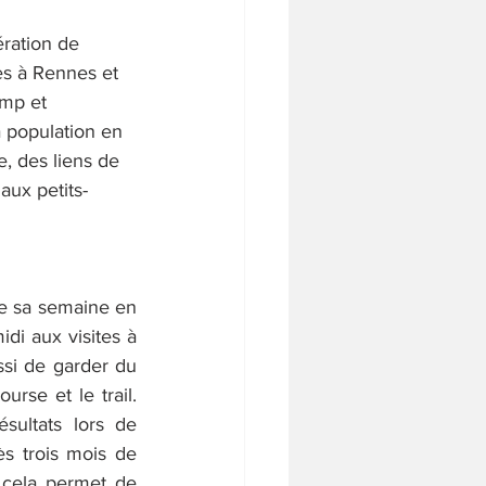
ration de 
es à Rennes et 
mp et 
 population en 
e, des liens de 
aux petits-
e sa semaine en 
di aux visites à 
ssi de garder du 
se et le trail. 
sultats lors de 
 trois mois de 
 cela permet de 