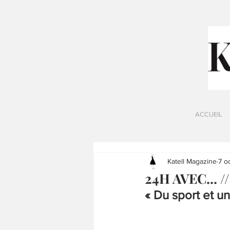
ACCUEIL
Katell Magazine
7 o
24H AVEC... /
« Du sport et u