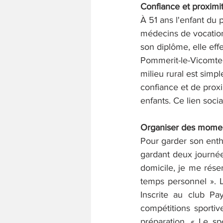
Confiance et proximi
À 51 ans l'enfant du
médecins de vocation,
son diplôme, elle ef
Pommerit-le-Vicomte, 
milieu rural est simpl
confiance et de proxi
enfants. Ce lien socia
Organiser des momen
Pour garder son enth
gardant deux journées
domicile, je me réser
temps personnel ». L
Inscrite au club Pa
compétitions sporti
préparation. « Le sp