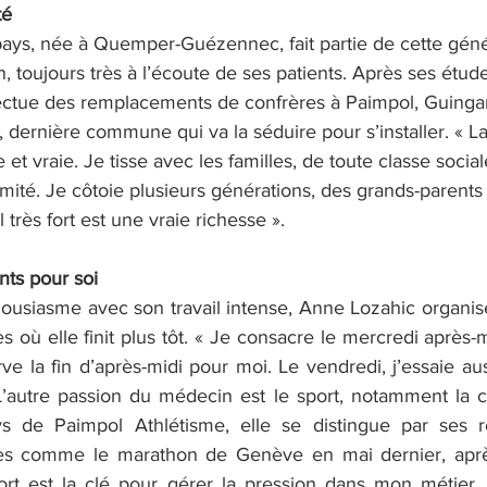
té
 pays, née à Quemper-Guézennec, fait partie de cette géné
 toujours très à l’écoute de ses patients. Après ses étud
fectue des remplacements de confrères à Paimpol, Guinga
dernière commune qui va la séduire pour s’installer. « La
e et vraie. Je tisse avec les familles, de toute classe social
mité. Je côtoie plusieurs générations, des grands-parents 
l très fort est une vraie richesse ».
ts pour soi
ousiasme avec son travail intense, Anne Lozahic organis
 où elle finit plus tôt. « Je consacre le mercredi après-mi
ve la fin d’après-midi pour moi. Le vendredi, j’essaie au
’autre passion du médecin est le sport, notamment la cour
ys de Paimpol Athlétisme, elle se distingue par ses ré
ves comme le marathon de Genève en mai dernier, après
ort est la clé pour gérer la pression dans mon métier,