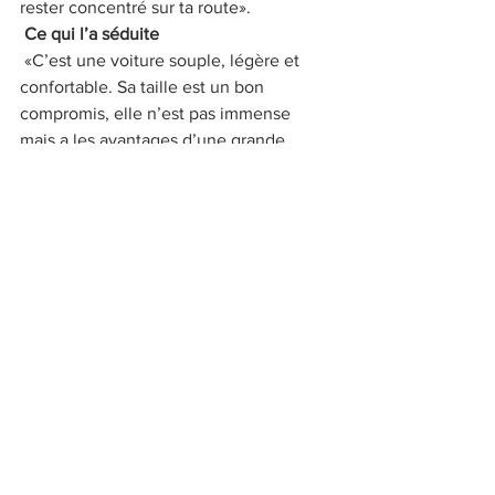
rester concentré sur ta route». 
Ce qui l’a séduite 
 «C’est une voiture souple, légère et 
confortable. Sa taille est un bon 
compromis, elle n’est pas immense 
mais a les avantages d’une grande 
voiture. Que ce soit pour la ville ou faire 
de la route». 
Les + 
 «Le son : il est top ! Et aussi : le 
pommeau de vitesse qui ressemble au 
bouchon d’un flacon de parfum. 
J’ajoute l’accueil Volvo, le petit coin 
café dans la concession. ça compte !» 
Article en partenariat avec Volvo :   
Volvo Côte Ouest Automobiles / 
7 Rue 