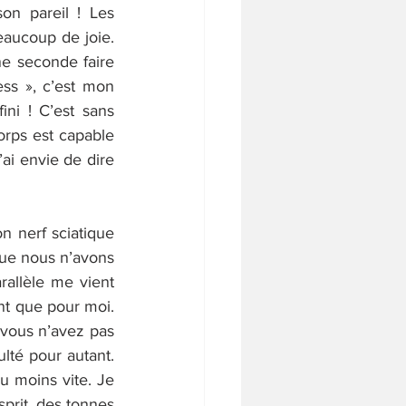
on pareil ! Les 
aucoup de joie. 
e seconde faire 
ess », c’est mon 
ni ! C’est sans 
orps est capable 
ai envie de dire 
n nerf sciatique 
que nous n’avons 
rallèle me vient 
nt que pour moi. 
 vous n’avez pas 
lté pour autant. 
u moins vite. Je 
rit, des tonnes 