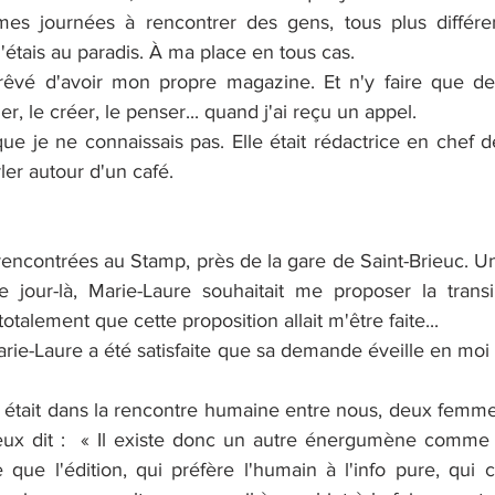
 mes journées à rencontrer des gens, tous plus différe
! J'étais au paradis. À ma place en tous cas.
 rêvé d'avoir mon propre magazine. Et n'y faire que des 
, le créer, le penser... quand j'ai reçu un appel.
que je ne connaissais pas. Elle était rédactrice en chef d
ler autour d'un café. 
contrées au Stamp, près de la gare de Saint-Brieuc. Un
 jour-là, Marie-Laure souhaitait me proposer la transi
otalement que cette proposition allait m'être faite...
Marie-Laure a été satisfaite que sa demande éveille en moi 
e était dans la rencontre humaine entre nous, deux femmes 
deux dit :  « Il existe donc un autre énergumène comme
 que l'édition, qui préfère l'humain à l'info pure, qui ch