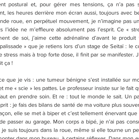
ent postural et, pour gérer mes tensions, ça n’a pas s
, les heures derrière mon écran aussi, toujours avec be
ande roue, en perpétuel mouvement, je n’imagine pas un
rs l’idée ne m’effleure absolument pas l’esprit. Ce « str
t de soi, j’aime cette adrénaline d’avant le produit fi
alissade » que je retiens lors d’un stage de Seitaï : le c
tress mais à trop forte dose, il finit par se manifester. J’
t ça !
e que je vis : une tumeur bénigne s’est installée sur mo
 me « scie » les pattes. Le professeur insiste sur le fait 
faut en prendre soin. Et re : tout le monde le sait. Un pa
rit : je fais des bilans de santé de ma voiture plus souve
façon, elle se met à biper et c’est tellement énervant que
de passer au garage. Mon corps a bipé, je n’ai pas consu
 je suis toujours dans la roue, même si elle tourne un pe
monter dans mon bureau, à certains réflexes. Dans mon esp