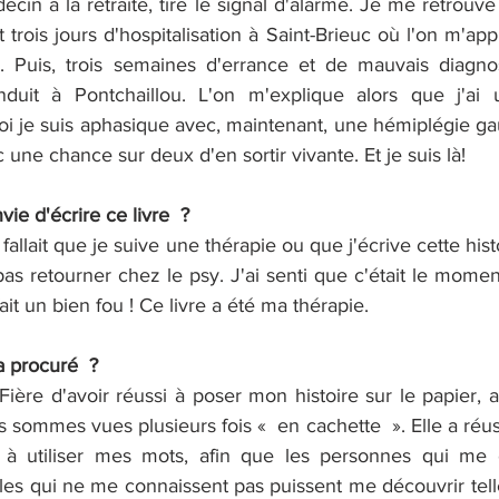
cin à la retraite, tire le signal d'alarme. Je me retrouv
trois jours d'hospitalisation à Saint-Brieuc où l'on m'appre
. Puis, trois semaines d'errance et de mauvais diagnos
uit à Pontchaillou. L'on m'explique alors que j'ai 
oi je suis aphasique avec, maintenant, une hémiplégie gau
 une chance sur deux d'en sortir vivante. Et je suis là!
 d'écrire ce livre  ?      
fallait que je suive une thérapie ou que j'écrive cette hist
pas retourner chez le psy. J'ai senti que c'était le momen
fait un bien fou ! Ce livre a été ma thérapie.
a procuré  ?
 Fière d'avoir réussi à poser mon histoire sur le papier, a
sommes vues plusieurs fois «  en cachette  ». Elle a réussi
, à utiliser mes mots, afin que les personnes qui me 
les qui ne me connaissent pas puissent me découvrir telle