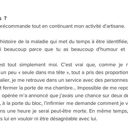
  ?
 précommande tout en continuant mon activité d'artisane.
 l’histoire de la maladie qui met du temps à être identifiée
ssi beaucoup parce que tu as beaucoup d’humour et 
est tout simplement moi. C’est vrai que, comme je n
un peu « seule dans ma tête », tout a pris des proportions
talier, je me retrouve dans un service avec des personnes
r et fermer la porte de ma chambre… Impossible de me repo
a opérée m’a annoncé que j’avais une chance sur deux de s
 à la porte du bloc, l’infirmier me demande comment je vai
ans une heure je serai peut-être morte. En même temps, il
s lui en vouloir ni être désagréable avec lui.