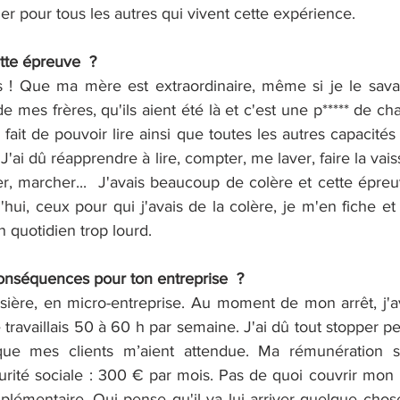
er pour tous les autres qui vivent cette expérience.
tte épreuve  ?
! Que ma mère est extraordinaire, même si je le savais
e mes frères, qu'ils aient été là et c'est une p***** de ch
fait de pouvoir lire ainsi que toutes les autres capacités
 J'ai dû réapprendre à lire, compter, me laver, faire la vaisse
, marcher...  J'avais beaucoup de colère et cette épreu
hui, ceux pour qui j'avais de la colère, je m'en fiche et
 quotidien trop lourd.
conséquences pour ton entreprise  ?
ssière, en micro-entreprise. Au moment de mon arrêt, j'a
e travaillais 50 à 60 h par semaine. J'ai dû tout stopper pe
que mes clients m’aient attendue. Ma rémunération s
rité sociale : 300 € par mois. Pas de quoi couvrir mon l
lémentaire. Qui pense qu'il va lui arriver quelque chos