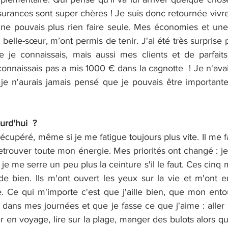
ssurances sont super chères ! Je suis donc retournée viv
 ne pouvais plus rien faire seule. Mes économies et une c
belle-sœur, m’ont permis de tenir. J'ai été très surprise p
e je connaissais, mais aussi mes clients et de parfait
onnaissais pas a mis 1000 € dans la cagnotte  ! Je n'ava
je n'aurais jamais pensé que je pouvais être importante
rd'hui  ?
t récupéré, même si je me fatigue toujours plus vite. Il me 
rouver toute mon énergie. Mes priorités ont changé : je 
, je me serre un peu plus la ceinture s'il le faut. Ces cinq
de bien. Ils m'ont ouvert les yeux sur la vie et m'ont e
re. Ce qui m'importe c'est que j'aille bien, que mon entou
 dans mes journées et que je fasse ce que j'aime : aller 
r en voyage, lire sur la plage, manger des bulots alors q