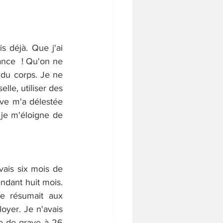
 déjà. Que j'ai 
ance  ! Qu'on ne 
 du corps. Je ne 
lle, utiliser des 
ve m'a délestée 
 je m'éloigne de 
vais six mois de 
ndant huit mois. 
e résumait aux 
oyer. Je n'avais 
e de grave à 26 