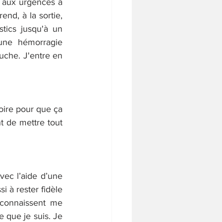
e aux urgences à 
nd, à la sortie, 
tics jusqu'à un 
une hémorragie 
che. J'entre en 
oire pour que ça 
t de mettre tout 
vec l’aide d’une 
 à rester fidèle 
connaissent me 
 que je suis. Je 