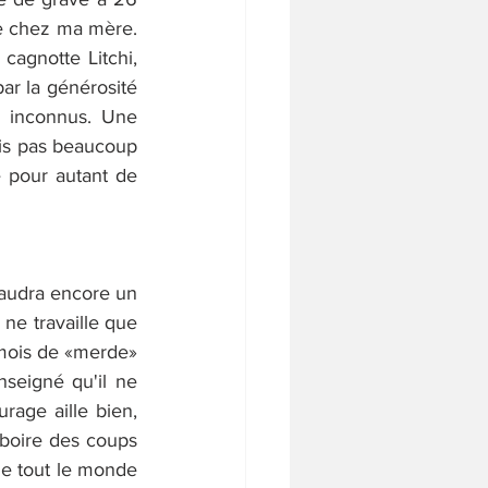
re chez ma mère. 
agnotte Litchi, 
ar la générosité 
s inconnus. Une 
is pas beaucoup 
 pour autant de 
faudra encore un 
ne travaille que 
 mois de «merde» 
nseigné qu'il ne 
rage aille bien, 
boire des coups 
ue tout le monde 