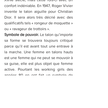
confort indéniable. En 1947, Roger Vivier 
invente le talon aiguille pour Christian 
Dior. Il sera alors très décrié avec des 
qualificatifs tels « rongeur de moquette » 
ou « ravageur de trottoirs ». 
Symbole de pouvoir. 
Le talon qu’importe 
sa forme se trouvera toujours critiqué 
parce qu’il est avant tout une entrave à 
la marche. Une femme en talons hauts 
est une femme qui ne peut se mouvoir à 
sa guise, elle est plus objet que femme 
active. Pourtant les working girls des 
années 80 en ont fait un symbole de 
leur réussite sociale. Porter des talons 
s’était se montrer à hauteur égale des 
hommes. La chaussure à talons a repris 
sa symbolique première : le pouvoir. 