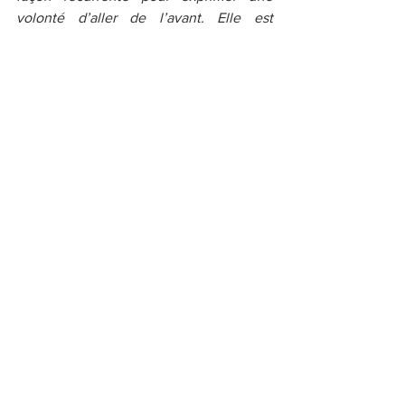
volonté d’aller de l’avant. Elle est 
copiée, détournée. Symbole d’une 
émancipation active. Rosie est devenue 
une icône. 
L’histoire continue  sur Instagram / La 
Collectionographe. 
www.lacollectionographe.wordpress.co
m
ACTUS
Voir tout
Posts récents