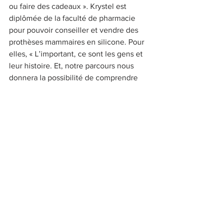
ou faire des cadeaux ». Krystel est 
diplômée de la faculté de pharmacie 
pour pouvoir conseiller et vendre des 
prothèses mammaires en silicone. Pour 
elles, « L’important, ce sont les gens et 
leur histoire. Et, notre parcours nous 
donnera la possibilité de comprendre 
sans qu’ils aient besoin d’expliquer ».
Boutique ReBelles au Carré Rosengart - Le Légué 
Saint-Brieuc 
KATELL
Voir tout
Posts récents