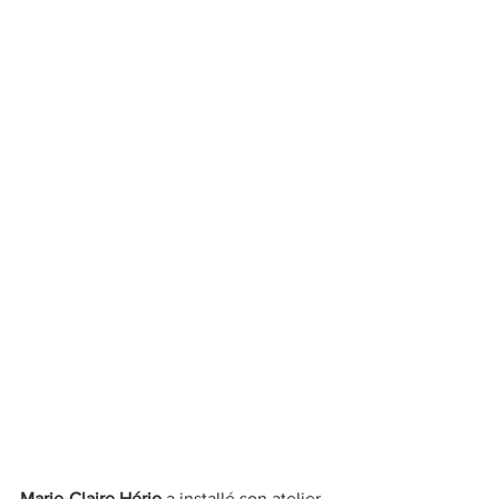
Marie-Claire Hério 
a installé son atelier 