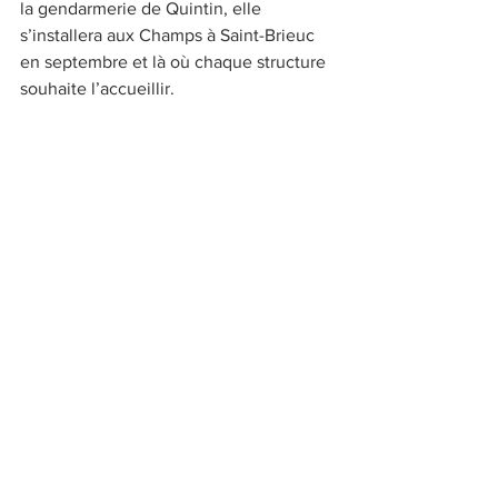
la gendarmerie de Quintin, elle 
s’installera aux Champs à Saint-Brieuc 
en septembre et là où chaque structure 
souhaite l’accueillir.
facebook/instagram :delphine.herrou.photographe
KATELL
ACTUS
Voir tout
Posts récents